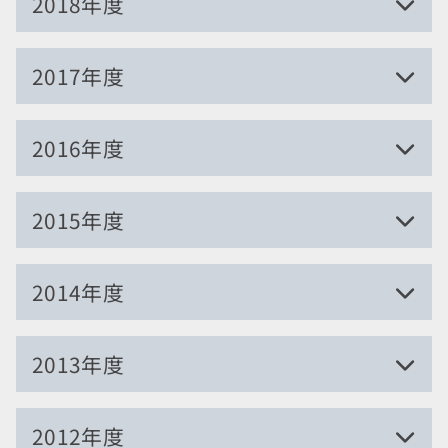
2018年度
北総線沿線活性化トレイン出発式（2025年
度）
返る
2023.11.27
北総線工務関係四季報2020-4Q
北総線車両関係四季報2020-3Q
北総線よもやま話2003
度）
2024.05.18
2023年11月北総線ダイヤ改正
2022.04.20
2021.05.16
2021.01.02
2020.02.26
2019.03.31
2017年度
2025.06.13
2023年度の北総線動静
2021年度の北総線動静
2023.11.26
北総線車両関係四季報2020-4Q
北総線工務関係四季報2020-3Q
北総線よもやま話2002
北総線MX-7券売機がMX-8に更新
千葉ニュータウン中央駅ラチ外コンビニ店舗
北総線沿線活性化トレインの概要（2023年
2022.04.12
2020.11.19
2020.01.31
2019.03.31
2018.02.14
増床改装に伴う動向
2016年度
度）
西白井保守基地における7000形車両公開の記
北総線工務関係四季報2020-2Q
北総線よもやま話2001
北総線よもやま話1903
7828編成の登場と今後の展望
2025.04.29
録
2023.11.18
2020.11.15
2019.12.31
2019.02.27
2016.11.13
2024年度の北総線動静
2015年度
北総線沿線活性化トレイン出発式（2023年
北総線車両関係四季報2020-2Q
北総線よもやま話1912
北総線よもやま話1902
No.117-2ダイヤのおはなし
2025.04.19
度）
2020.10.11
2019.12.02
2019.02.27
2016.06.20
2016.03.25
ほくそう春まつり2025「鉄道むすめ」コラボ
2014年度
2023.04.23
北総線運輸営業関係四季報2020-2Q
北総線よもやま話1911
北総車のデジタル列車無線準備工事はじまる
新1000形1800番台，アクセス線へ
千葉ニュータウン中央駅でも乗車位置目標更
ヘッドマーク企画
2022年度の北総線動静
新
2020.07.12
2019.10.26
2016.04.27
2015.03.14
2013年度
北総線運輸営業関係四季報2020-1Q
北総線よもやま話1910
2019.01.30
四直25周年ヘッドマーク電車運行開始
2016.03.24
新リース車、北総7818編成あらわる
北総線よもやま話1901
印西牧の原駅 タイル改修すすむ
2020.07.09
2019.10.16
2016.04.27
この年度の記事はありません。
2012年度