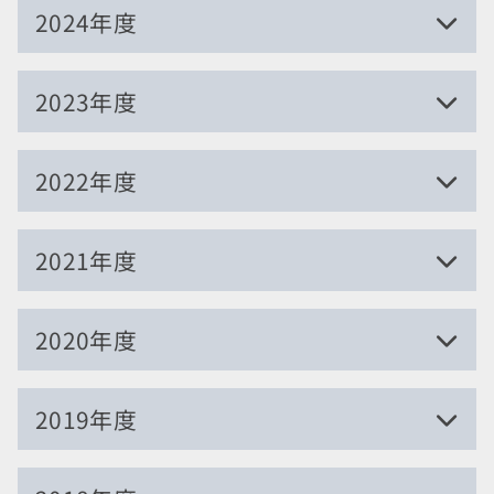
2026.02.14
2024年度
小室・印西牧の原間C-ATS化
2026.01.24
2025.02.15
2023年度
白井駅ウマ娘コラボお披露目式典
新鎌ヶ谷・小室間C-ATS化
2025.12.15
2024.11.27
2024.03.16
2022年度
2025年12月北総線ダイヤ改正
2024年11月北総線ダイヤ改正
「市川市と北総鉄道株式会社との地域活性化
に関する協定」締結式
2025.07.23
2024.10.17
2023.01.29
2021年度
葛飾納涼花火大会開催に伴う臨時列車運転
西白井駅ウマ娘装飾お披露目式典
2024.01.29
旧7000形車両復元撮影会を振返る
（2025年度）
新春ほくそうビール列車
2024.08.13
2022.11.17
2022.02.07
2020年度
2025.07.17
北総線沿線活性化トレインの概要（2024年
2024.01.28
2022年11月ダイヤ改正（修正）の概要と考察
2022年2月ダイヤ改正の概要と考察
北総線沿線活性化トレインの概要（2025年
度）
9100形客室改修車の概観
2021.05.24
2021.02.28
2019年度
度）
2024.08.01
2023.12.03
2022.07.31
北総線運輸営業関係四季報2020-4Q
北総線運輸営業関係四季報2020-3Q
2025.07.15
北総線沿線活性化トレイン出発式（2024年
印西牧の原・印旛日本医大間C-ATS化
印旛日本医大駅バックヤード見学ツアーを振
2021.05.17
2021.02.07
2020.03.29