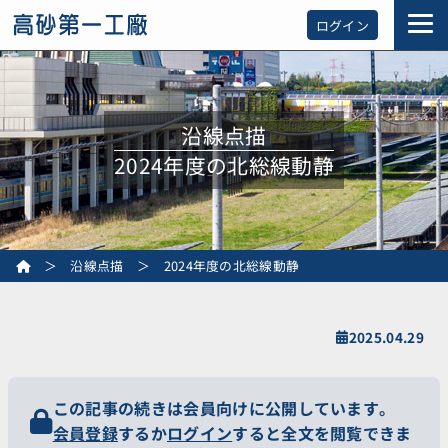
ログイン
沿線点描
2024年度の北総線動静
＞
沿線点描
＞
2024年度の北総線動静
2025.04.29
この記事の続きは会員向けに公開しています。
会員登録
するか
ログイン
すると全文を閲覧できま