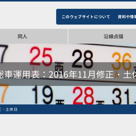
このウェブサイトについて
資料や情
同人
沿線点描
即売会参加情報
品一覧
布
総車運用表：2016年11月修正・土
正・土休日