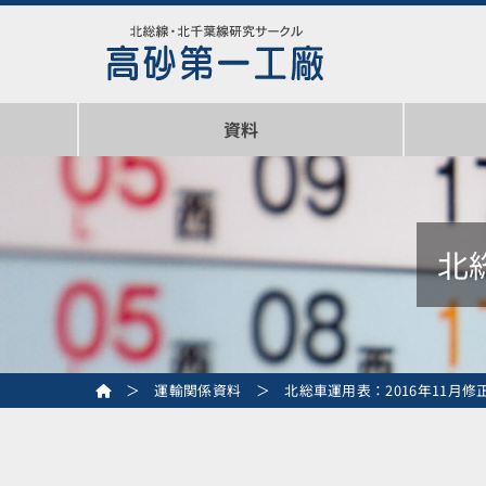
資料
営業関係資料
運輸関係資料
車両関係資料
工務関係資料
その他資料
同人誌
発表作
通信頒
北
＞
運輸関係資料
＞
北総車運用表：2016年11月修