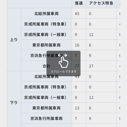
普通
アクセス特急
ス
北総所属車両
45
0
0
京成所属車両（特急車）
0
0
41
京成所属車両（一般車）
9
12
0
上り
東京都所属車両
16
6
0
京浜急行所属車両
7
9
0
合計
77
27
41
スクロールできます
北総所属車両
43
0
0
京成所属車両（特急車）
0
0
41
京成所属車両（一般車）
9
12
0
下り
東京都所属車両
13
6
0
京浜急行所属車両
7
9
0