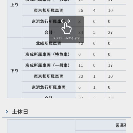
上り
東京都所属車両
26
4
10
京浜急行所属車両
8
0
0
合計
84
5
27
スクロールできます
北総所属車両
40
0
0
京成所属車両（特急車）
0
0
0
京成所属車両（一般車）
11
0
17
下り
東京都所属車両
30
1
10
京浜急行所属車両
6
1
0
合計
87
2
27
土休日
営業列車