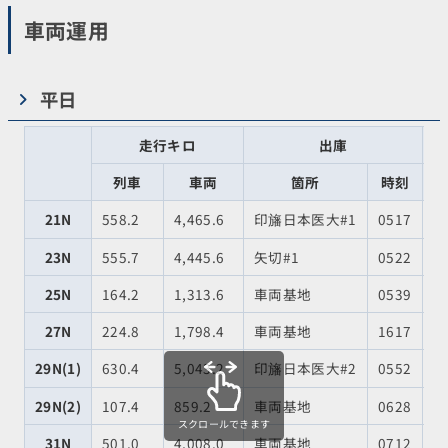
車両運用
平日
走行キロ
出庫
列車
車両
箇所
時刻
21N
558.2
4,465.6
印旛日本医大#1
0517
車
23N
555.7
4,445.6
矢切#1
0522
車
25N
164.2
1,313.6
車両基地
0539
車
27N
224.8
1,798.4
車両基地
1617
車
29N(1)
630.4
5,043.2
印旛日本医大#2
0552
車
29N(2)
107.4
859.2
車両基地
0628
車
スクロールできます
31N
501.0
4,008.0
車両基地
0712
車