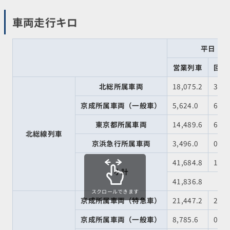
車両走行キロ
平日
営業列車
回送
北総所属車両
18,075.2
30.4
京成所属車両（一般車）
5,624.0
60.8
東京都所属車両
14,489.6
60.8
北総線列車
京浜急行所属車両
3,496.0
0.0
41,684.8
152.
小計
41,836.8
スクロールできます
京成所属車両（特急車）
21,447.2
258.
京成所属車両（一般車）
8,785.6
0.0