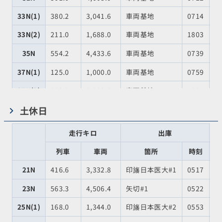
33N(1)
380.2
3,041.6
車両基地
0714
車
33N(2)
211.0
1,688.0
車両基地
1803
印
35N
554.2
4,433.6
車両基地
0739
印
37N(1)
125.0
1,000.0
車両基地
0759
車
37N(2)
282.9
2,263.2
車両基地
1637
矢
39N
353.4
2,827.2
車両基地
0816
車
土休日
合計
4,648.4
37,187.2
走行キロ
出庫
列車
車両
箇所
時刻
21N
416.6
3,332.8
印旛日本医大#1
0517
車
23N
563.3
4,506.4
矢切#1
0522
車
25N(1)
168.0
1,344.0
印旛日本医大#2
0553
車