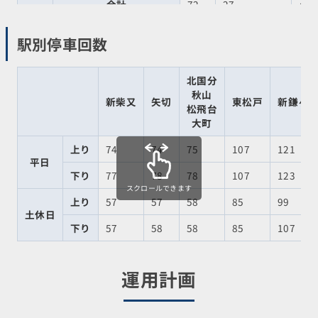
合計
72
27
41
駅別停車回数
北国分
秋山
新柴又
矢切
東松戸
新鎌ヶ
松飛台
大町
上り
74
74
75
107
121
平日
下り
77
78
78
107
123
スクロールできます
上り
57
57
58
85
99
土休日
下り
57
58
58
85
107
運用計画