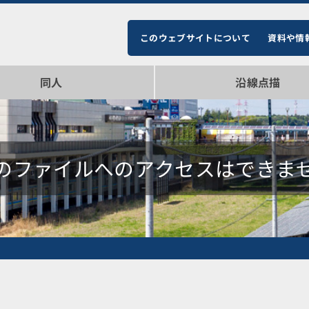
このウェブサイトについて
資料や情
同人
沿線点描
即売会参加情報
品一覧
布
のファイルへのアクセスはできま