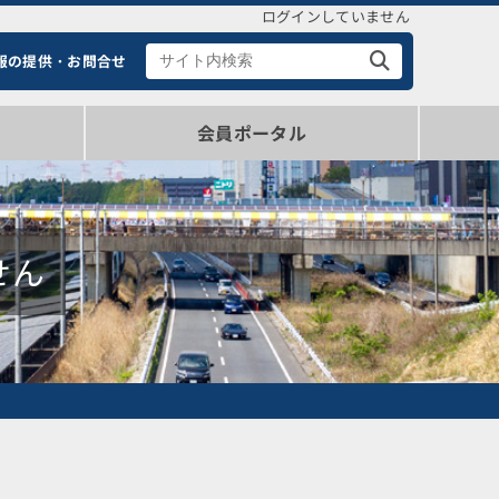
ログインしていません
報の提供・お問合せ
会員ポータル
ポータル（ログイン・情報確認）
登録会員概要（新規登録）
せん