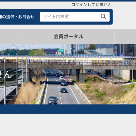
ログインしていません
報の提供・お問合せ
会員ポータル
ポータル（ログイン・情報確認）
登録会員概要（新規登録）
せん