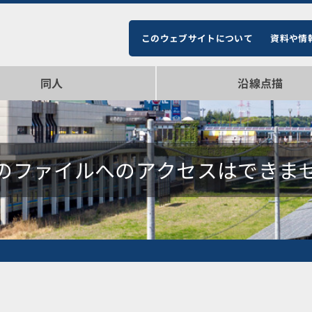
このウェブサイトについて
資料や情
同人
沿線点描
即売会参加情報
品一覧
布
のファイルへのアクセスはできま